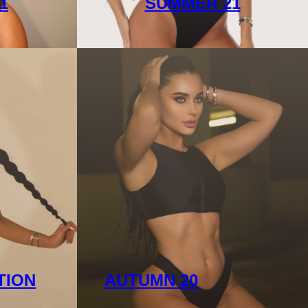
1
SUMMER 21
TION
AUTUMN 20