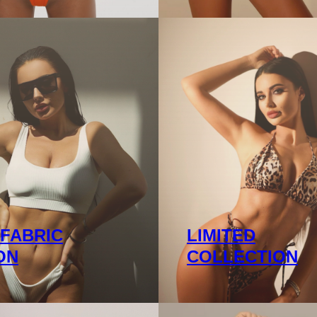
 FABRIC
LIMITED
ON
COLLECTION