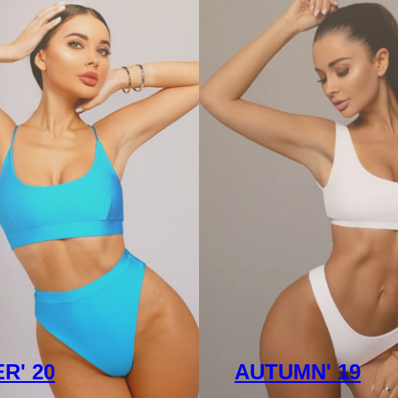
R' 20
AUTUMN' 19