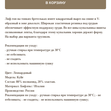
В КОРЗИНУ
Лиф-топ на тонких бретельках имеет квадратный вырез на спине и V-
образный в зоне декольте. Широкая эластичная резинка под грудью
обеспечивает эффектную поддержку груди. Во все швы купальника вшиты
силиконовые ленты, благодаря этому купальник хорошо держит форму.
На выбор два варианта трусиков.
Рекомендации по уходу:
- ручная стирка при температуре до 30°C
- не отбеливать
- не гладить
- не использовать машинную сушку
Цвет: Леопардовый
Модель: Kylie
Состав: 80% полиамид, 20% эластан.
Материал: Бифлекс / Италия
Производство: Россия
Рекомендации по уходу: - ручная стирка при температуре до 30°C; - не
отбеливать; - не гладить; - не использовать машинную сушку;