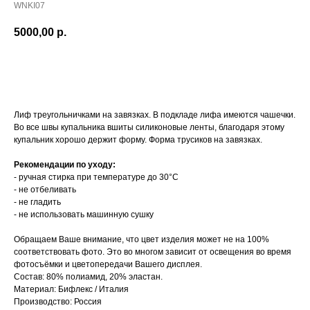
WNKI07
5000,00
р.
В КОРЗИНУ
Лиф треугольничками на завязках. В подкладе лифа имеются чашечки.
Во все швы купальника вшиты силиконовые ленты, благодаря этому
купальник хорошо держит форму. Форма трусиков на завязках.
Рекомендации по уходу:
- ручная стирка при температуре до 30°C
- не отбеливать
- не гладить
- не использовать машинную сушку
Обращаем Ваше внимание, что цвет изделия может не на 100%
соответствовать фото. Это во многом зависит от освещения во время
фотосъёмки и цветопередачи Вашего дисплея.
Состав: 80% полиамид, 20% эластан.
Материал: Бифлекс / Италия
Производство: Россия