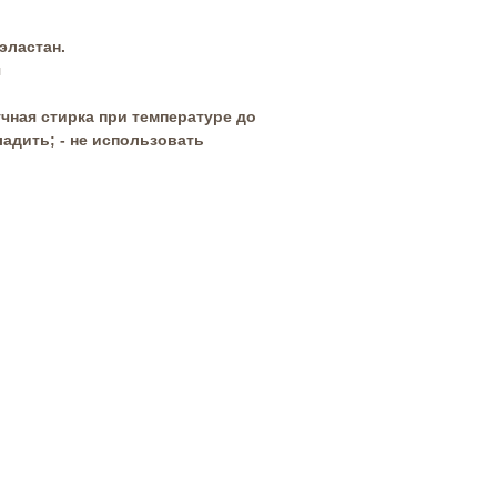
эластан.
я
учная стирка при температуре до
гладить; - не использовать