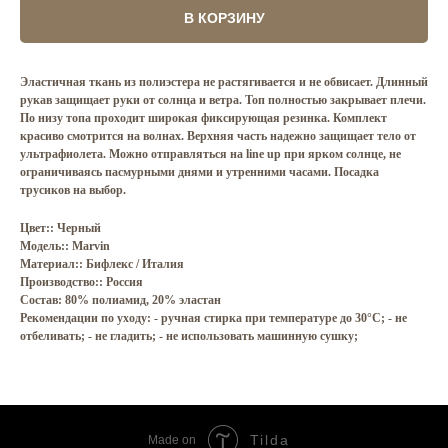
В КОРЗИНУ
Эластичная ткань из полиэстера не растягивается и не обвисает. Длинный
рукав защищает руки от солнца и ветра. Топ полностью закрывает плечи.
По низу топа проходит широкая фиксирующая резинка. Комплект
красиво смотрится на волнах. Верхняя часть надежно защищает тело от
ультрафиолета. Можно отправляться на line up при ярком солнце, не
ограничиваясь пасмурными днями и утренними часами. Посадка
трусиков на выбор.
Цвет:: Черный
Модель:: Marvin
Материал:: Бифлекс / Италия
Производство:: Россия
Состав: 80% полиамид, 20% эластан
Рекомендации по уходу: - ручная стирка при температуре до 30°C; - не
отбеливать; - не гладить; - не использовать машинную сушку;
Tilda
Made on