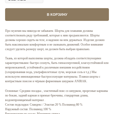
В КОРЗИНУ
Про мужчин мы никогда не забываем. Шорты для плавания должны
соответствовать ряду требований, которые к ним предъявляются. Шорты
должны хорошо сидеть на теле, и надежно на нем держаться. Изделие должно
быть максимально комфортным и не сковывать движений. Особое внимание
следует уделять размеру шорт, он должен быть выбран правильно.
Ткань, из которой выполнены шорты, должна обладать соответствующими
характеристиками: быстро сохнуть, быть гипоаллергенной, влагоустойчивой или
непромокаемой, устойчивой к различным внешним воздействиям
(хлорированная вода, ультрафиолетовые лучи, морская соль и т.д.) Мы
используем инновационные быстросохнущие материалы. Плавки-шорты с
контрастным поясом и чёрным фирменным шнурком ANIRAK.
Основные: Средняя посадка , эластичный пояс со шнурком, прорезные карманы
по бокам, задний карман и прямые брючины, стандартная длина,
водонепроницаемый материал .
Состав подкладки: Спандекс / Эластан 20 % Полиамид 80 %
Наружный состав: Полиамид 100 %
Рекомендации по уходу: Машинная стирка