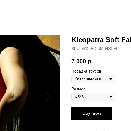
Kleopatra Soft F
SKU:
WKLEOLIM04SFEP
7 000
р.
Посадка трусов
Размер
_Buy_now_